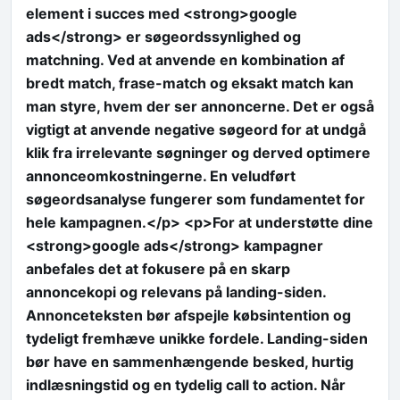
element i succes med <strong>google
ads</strong> er søgeordssynlighed og
matchning. Ved at anvende en kombination af
bredt match, frase-match og eksakt match kan
man styre, hvem der ser annoncerne. Det er også
vigtigt at anvende negative søgeord for at undgå
klik fra irrelevante søgninger og derved optimere
annonceomkostningerne. En veludført
søgeordsanalyse fungerer som fundamentet for
hele kampagnen.</p> <p>For at understøtte dine
<strong>google ads</strong> kampagner
anbefales det at fokusere på en skarp
annoncekopi og relevans på landing-siden.
Annonceteksten bør afspejle købsintention og
tydeligt fremhæve unikke fordele. Landing-siden
bør have en sammenhængende besked, hurtig
indlæsningstid og en tydelig call to action. Når