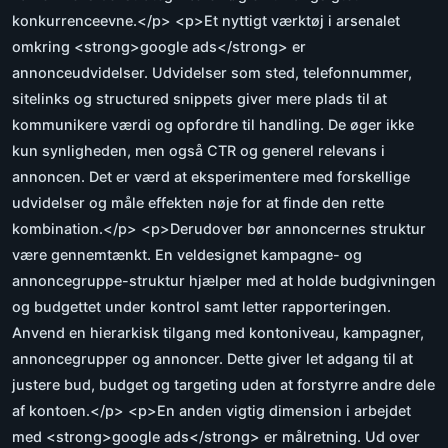
konkurrenceevne.</p> <p>Et nyttigt værktøj i arsenalet
omkring <strong>google ads</strong> er
annonceudvidelser. Udvidelser som sted, telefonnummer,
sitelinks og structured snippets giver mere plads til at
kommunikere værdi og opfordre til handling. De øger ikke
kun synligheden, men også CTR og generel relevans i
annoncen. Det er værd at eksperimentere med forskellige
udvidelser og måle effekten nøje for at finde den rette
kombination.</p> <p>Derudover bør annoncernes struktur
være gennemtænkt. En veldesignet kampagne- og
annoncegruppe-struktur hjælper med at holde budgivningen
og budgettet under kontrol samt letter rapporteringen.
Anvend en hierarkisk tilgang med kontoniveau, kampagner,
annoncegrupper og annoncer. Dette giver let adgang til at
justere bud, budget og targeting uden at forstyrre andre dele
af kontoen.</p> <p>En anden vigtig dimension i arbejdet
med <strong>google ads</strong> er målretning. Ud over