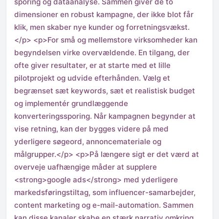
sporing og dataanalyse. Sammen giver de to
dimensioner en robust kampagne, der ikke blot får
klik, men skaber nye kunder og forretningsvækst.
</p> <p>For små og mellemstore virksomheder kan
begyndelsen virke overvældende. En tilgang, der
ofte giver resultater, er at starte med et lille
pilotprojekt og udvide efterhånden. Vælg et
begrænset sæt keywords, sæt et realistisk budget
og implementér grundlæggende
konverteringssporing. Når kampagnen begynder at
vise retning, kan der bygges videre på med
yderligere søgeord, annoncemateriale og
målgrupper.</p> <p>På længere sigt er det værd at
overveje uafhængige måder at supplere
<strong>google ads</strong> med yderligere
markedsføringstiltag, som influencer-samarbejder,
content marketing og e-mail-automation. Sammen
kan disse kanaler skabe en stærk narrativ omkring