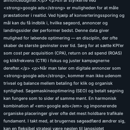
annonceudgifter.</p> <p>En af styrkerne ved
<strong>google ads</strong> er muligheden for at måle
præstationer i realtid. Ved hjælp af konverteringssporing og
mål kan du få indblik i, hvilke søgeord, annoncer og
landingssider der performer bedst. Denne data giver
mulighed for løbende optimering — en disciplin, der ofte
skaber de største gevinster over tid. Sørg for at sætte KPI’er
som cost per acquisition (CPA), return on ad spend (ROAS)
og klikfrekvens (CTR) i fokus og juster kampagnerne
derefter.</p> <p>Når man taler om digitale annoncer som
<strong>google ads</strong>, kommer man ikke udenom
trivsel og balance mellem betaling for klik og organisk
synlighed. Søgemaskineoptimering (SEO) og betalt søgning
kan fungere som to sider af samme mønt. En harmonisk
kombination af <em>google ads</em> og imponerende
organiske placeringer giver ofte det mest holdbare trafikale
fundament. I takt med, at brugernes søgeadfærd ændrer sig,
kan en fleksibel strategi være nøglen til langsigtet