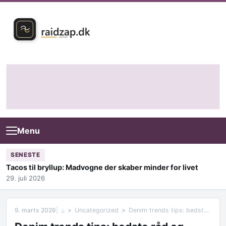
Skip to content
Menu
SENESTE
Tacos til bryllup: Madvogne der skaber minder for livet
29. juli 2026
9. marts 2026
⌂
Uncategorized
Denim trends tips: bedste råd og typiske fejl