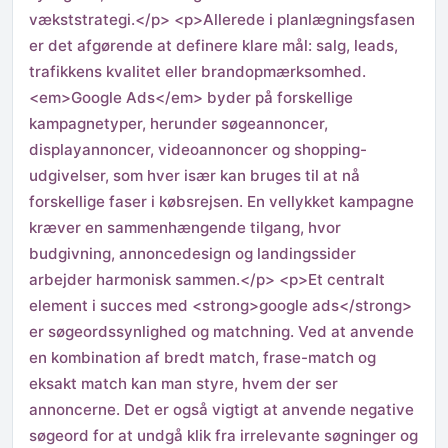
vækststrategi.</p> <p>Allerede i planlægningsfasen
er det afgørende at definere klare mål: salg, leads,
trafikkens kvalitet eller brandopmærksomhed.
<em>Google Ads</em> byder på forskellige
kampagnetyper, herunder søgeannoncer,
displayannoncer, videoannoncer og shopping-
udgivelser, som hver især kan bruges til at nå
forskellige faser i købsrejsen. En vellykket kampagne
kræver en sammenhængende tilgang, hvor
budgivning, annoncedesign og landingssider
arbejder harmonisk sammen.</p> <p>Et centralt
element i succes med <strong>google ads</strong>
er søgeordssynlighed og matchning. Ved at anvende
en kombination af bredt match, frase-match og
eksakt match kan man styre, hvem der ser
annoncerne. Det er også vigtigt at anvende negative
søgeord for at undgå klik fra irrelevante søgninger og