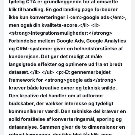
tydelig CTA er grundlæggende for at omsætte
klik til handling. En god landing page forbedrer
ikke kun konverteringer i <em>google ads</em>,
men også din kvalitets-score.</li> <li>
<strong>Integrationsmuligheder:</strong>
Forbindelse mellem Google Ads, Google Analytics
og CRM-systemer giver en helhedsforståelse af
kunderejsen. Det gør det muligt at måle
langsigtede effekter og optimere ud fra et bredt
datasæt.</li> </ul> <p>Et gennemarbejdet
framework for <strong>google ads</strong>
kræver både kreative evner og teknisk snilde.
Den kreative del handler om at udforme
budskaber, der vækker interesse og tydeligt
kommunikerer værdi. Den tekniske del kræver en
solid forståelse af konverteringsmål, sporing og
dataanalyse. Sammen giver de to dimensioner en
robust kampagne, der ikke blot får klik, men