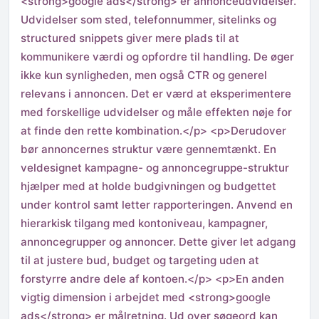
<strong>google ads</strong> er annonceudvidelser.
Udvidelser som sted, telefonnummer, sitelinks og
structured snippets giver mere plads til at
kommunikere værdi og opfordre til handling. De øger
ikke kun synligheden, men også CTR og generel
relevans i annoncen. Det er værd at eksperimentere
med forskellige udvidelser og måle effekten nøje for
at finde den rette kombination.</p> <p>Derudover
bør annoncernes struktur være gennemtænkt. En
veldesignet kampagne- og annoncegruppe-struktur
hjælper med at holde budgivningen og budgettet
under kontrol samt letter rapporteringen. Anvend en
hierarkisk tilgang med kontoniveau, kampagner,
annoncegrupper og annoncer. Dette giver let adgang
til at justere bud, budget og targeting uden at
forstyrre andre dele af kontoen.</p> <p>En anden
vigtig dimension i arbejdet med <strong>google
ads</strong> er målretning. Ud over søgeord kan