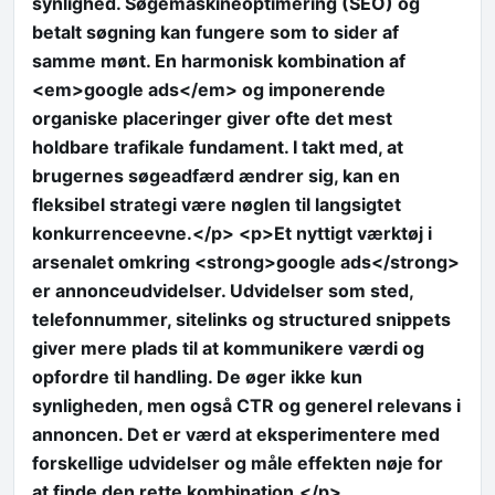
synlighed. Søgemaskineoptimering (SEO) og
betalt søgning kan fungere som to sider af
samme mønt. En harmonisk kombination af
<em>google ads</em> og imponerende
organiske placeringer giver ofte det mest
holdbare trafikale fundament. I takt med, at
brugernes søgeadfærd ændrer sig, kan en
fleksibel strategi være nøglen til langsigtet
konkurrenceevne.</p> <p>Et nyttigt værktøj i
arsenalet omkring <strong>google ads</strong>
er annonceudvidelser. Udvidelser som sted,
telefonnummer, sitelinks og structured snippets
giver mere plads til at kommunikere værdi og
opfordre til handling. De øger ikke kun
synligheden, men også CTR og generel relevans i
annoncen. Det er værd at eksperimentere med
forskellige udvidelser og måle effekten nøje for
at finde den rette kombination.</p>