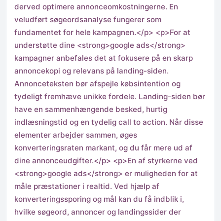
derved optimere annonceomkostningerne. En
veludført søgeordsanalyse fungerer som
fundamentet for hele kampagnen.</p> <p>For at
understøtte dine <strong>google ads</strong>
kampagner anbefales det at fokusere på en skarp
annoncekopi og relevans på landing-siden.
Annonceteksten bør afspejle købsintention og
tydeligt fremhæve unikke fordele. Landing-siden bør
have en sammenhængende besked, hurtig
indlæsningstid og en tydelig call to action. Når disse
elementer arbejder sammen, øges
konverteringsraten markant, og du får mere ud af
dine annonceudgifter.</p> <p>En af styrkerne ved
<strong>google ads</strong> er muligheden for at
måle præstationer i realtid. Ved hjælp af
konverteringssporing og mål kan du få indblik i,
hvilke søgeord, annoncer og landingssider der