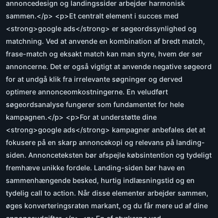
annoncedesign og landingssider arbejder harmonisk
sammen.</p> <p>Et centralt element i succes med
<strong>google ads</strong> er søgeordssynlighed og
matchning. Ved at anvende en kombination af bredt match,
frase-match og eksakt match kan man styre, hvem der ser
annoncerne. Det er også vigtigt at anvende negative søgeord
for at undgå klik fra irrelevante søgninger og derved
optimere annonceomkostningerne. En veludført
søgeordsanalyse fungerer som fundamentet for hele
kampagnen.</p> <p>For at understøtte dine
<strong>google ads</strong> kampagner anbefales det at
fokusere på en skarp annoncekopi og relevans på landing-
siden. Annonceteksten bør afspejle købsintention og tydeligt
fremhæve unikke fordele. Landing-siden bør have en
sammenhængende besked, hurtig indlæsningstid og en
tydelig call to action. Når disse elementer arbejder sammen,
øges konverteringsraten markant, og du får mere ud af dine