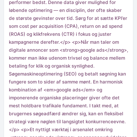
performer bedst. Denne data giver mulighed for
løbende optimering — en disciplin, der ofte skaber
de største gevinster over tid. Sørg for at sætte KPI’er
som cost per acquisition (CPA), return on ad spend
(ROAS) og klikfrekvens (CTR) i fokus og juster
kampagnerne derefter.</p> <p>Når man taler om
digitale annoncer som <strong>google ads</strong>,
kommer man ikke udenom trivsel og balance mellem
betaling for klik og organisk synlighed.
Søgemaskineoptimering (SEO) og betalt søgning kan
fungere som to sider af samme mønt. En harmonisk
kombination af <em>google ads</em> og
imponerende organiske placeringer giver ofte det
mest holdbare trafikale fundament. I takt med, at
brugernes søgeadfærd ændrer sig, kan en fleksibel
strategi være nøglen til langsigtet konkurrenceevne.
</p> <p>Et nyttigt værktøj i arsenalet omkring