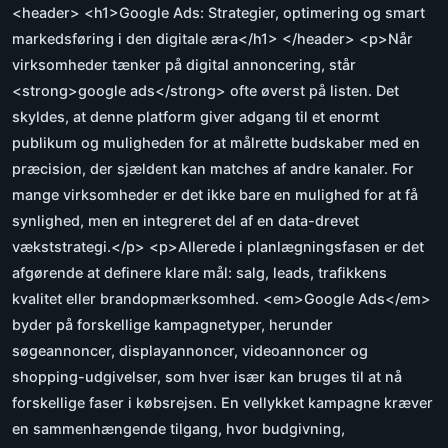
<header> <h1>Google Ads: Strategier, optimering og smart
markedsføring i den digitale æra</h1> </header> <p>Når
virksomheder tænker på digital annoncering, står
<strong>google ads</strong> ofte øverst på listen. Det
skyldes, at denne platform giver adgang til et enormt
publikum og muligheden for at målrette budskaber med en
præcision, der sjældent kan matches af andre kanaler. For
mange virksomheder er det ikke bare en mulighed for at få
synlighed, men en integreret del af en data-drevet
vækststrategi.</p> <p>Allerede i planlægningsfasen er det
afgørende at definere klare mål: salg, leads, trafikkens
kvalitet eller brandopmærksomhed. <em>Google Ads</em>
byder på forskellige kampagnetyper, herunder
søgeannoncer, displayannoncer, videoannoncer og
shopping-udgivelser, som hver især kan bruges til at nå
forskellige faser i købsrejsen. En vellykket kampagne kræver
en sammenhængende tilgang, hvor budgivning,