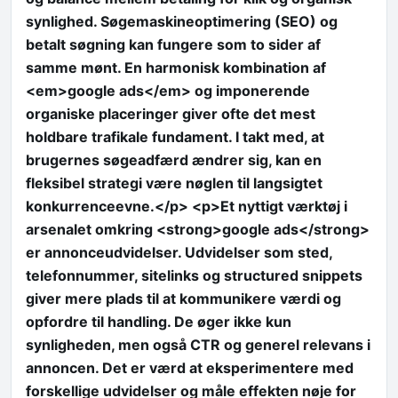
synlighed. Søgemaskineoptimering (SEO) og
betalt søgning kan fungere som to sider af
samme mønt. En harmonisk kombination af
<em>google ads</em> og imponerende
organiske placeringer giver ofte det mest
holdbare trafikale fundament. I takt med, at
brugernes søgeadfærd ændrer sig, kan en
fleksibel strategi være nøglen til langsigtet
konkurrenceevne.</p> <p>Et nyttigt værktøj i
arsenalet omkring <strong>google ads</strong>
er annonceudvidelser. Udvidelser som sted,
telefonnummer, sitelinks og structured snippets
giver mere plads til at kommunikere værdi og
opfordre til handling. De øger ikke kun
synligheden, men også CTR og generel relevans i
annoncen. Det er værd at eksperimentere med
forskellige udvidelser og måle effekten nøje for