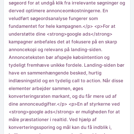
søgeord for at undgå klik fra irrelevante søgninger og
derved optimere annonceomkostningerne. En
veludført søgeordsanalyse fungerer som
fundamentet for hele kampagnen.</p> <p>For at
understøtte dine <strong>google ads</strong>
kampagner anbefales det at fokusere på en skarp
annoncekopi og relevans på landing-siden.
Annonceteksten bør afspejle købsintention og
tydeligt fremhæve unikke fordele. Landing-siden bør
have en sammenhængende besked, hurtig
indlæsningstid og en tydelig call to action. Når disse
elementer arbejder sammen, øges
konverteringsraten markant, og du får mere ud af
dine annonceudgifter.</p> <p>En af styrkerne ved
<strong>google ads</strong> er muligheden for at
måle præstationer i realtid. Ved hjælp af
konverteringssporing og mål kan du få indblik i,