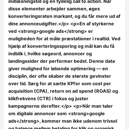
indlæsningstid og en tydelig call to action. Når
disse elementer arbejder sammen, øges
konverteringsraten markant, og du får mere ud af
dine annonceudgifter.</p> <p>En af styrkerne
ved <strong>google ads</strong> er
muligheden for at måle præstationer i realtid. Ved
hjælp af konverteringssporing og mål kan du få
indblik i, hvilke søgeord, annoncer og
landingssider der performer bedst. Denne data
giver mulighed for løbende optimering — en
disciplin, der ofte skaber de største gevinster
over tid. Sørg for at sætte KPI’er som cost per
acquisition (CPA), return on ad spend (ROAS) og
klikfrekvens (CTR) i fokus og juster
kampagnerne derefter.</p> <p>Når man taler
om digitale annoncer som <strong>google
ads</strong>, kommer man ikke udenom trivsel
og balance mellem betaling for klik og organisk