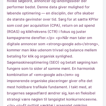
hvilke søgeord, annoncer og landingssider der
performer bedst. Denne data giver mulighed for
løbende optimering — en disciplin, der ofte skaber
de største gevinster over tid. Sørg for at sætte KPI’er
som cost per acquisition (CPA), return on ad spend
(ROAS) og klikfrekvens (CTR) i fokus og juster
kampagnerne derefter.</p> <p>Når man taler om
digitale annoncer som <strong>google ads</strong>,
kommer man ikke udenom trivsel og balance mellem
betaling for klik og organisk synlighed.
Søgemaskineoptimering (SEO) og betalt søgning kan
fungere som to sider af samme mønt. En harmonisk
kombination af <em>google ads</em> og
imponerende organiske placeringer giver ofte det
mest holdbare trafikale fundament. I takt med, at
brugernes søgeadfærd ændrer sig, kan en fleksibel
strategi være nøglen til langsigtet konkurrenceevne.
</p> <p>Et nyttigt værktøj i arsenalet omkring