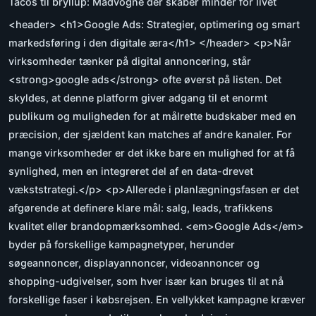
Tacos til bryllup: Madvogne der skaber minder for livet
<header> <h1>Google Ads: Strategier, optimering og smart
markedsføring i den digitale æra</h1> </header> <p>Når
virksomheder tænker på digital annoncering, står
<strong>google ads</strong> ofte øverst på listen. Det
skyldes, at denne platform giver adgang til et enormt
publikum og muligheden for at målrette budskaber med en
præcision, der sjældent kan matches af andre kanaler. For
mange virksomheder er det ikke bare en mulighed for at få
synlighed, men en integreret del af en data-drevet
vækststrategi.</p> <p>Allerede i planlægningsfasen er det
afgørende at definere klare mål: salg, leads, trafikkens
kvalitet eller brandopmærksomhed. <em>Google Ads</em>
byder på forskellige kampagnetyper, herunder
søgeannoncer, displayannoncer, videoannoncer og
shopping-udgivelser, som hver især kan bruges til at nå
forskellige faser i købsrejsen. En vellykket kampagne kræver