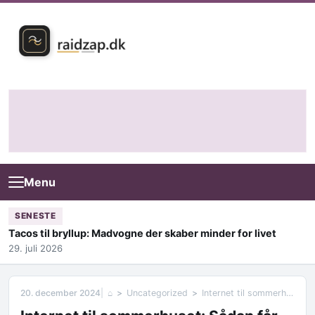
Skip to content
Menu
SENESTE
Tacos til bryllup: Madvogne der skaber minder for livet
29. juli 2026
20. december 2024
⌂
Uncategorized
Internet til sommerhuset: Sådan får du forbindelse til det digitale liv