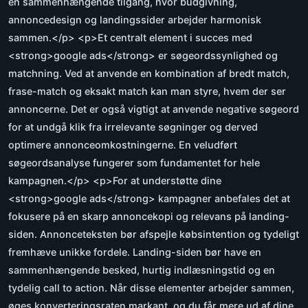
en sammenhængende tilgang, hvor budgivning,
annoncedesign og landingssider arbejder harmonisk
sammen.</p> <p>Et centralt element i succes med
<strong>google ads</strong> er søgeordssynlighed og
matchning. Ved at anvende en kombination af bredt match,
frase-match og eksakt match kan man styre, hvem der ser
annoncerne. Det er også vigtigt at anvende negative søgeord
for at undgå klik fra irrelevante søgninger og derved
optimere annonceomkostningerne. En veludført
søgeordsanalyse fungerer som fundamentet for hele
kampagnen.</p> <p>For at understøtte dine
<strong>google ads</strong> kampagner anbefales det at
fokusere på en skarp annoncekopi og relevans på landing-
siden. Annonceteksten bør afspejle købsintention og tydeligt
fremhæve unikke fordele. Landing-siden bør have en
sammenhængende besked, hurtig indlæsningstid og en
tydelig call to action. Når disse elementer arbejder sammen,
øges konverteringsraten markant, og du får mere ud af dine