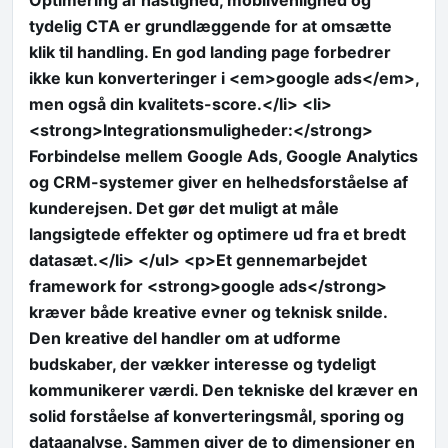
Optimering af hastighed, mobilvenlighed og
tydelig CTA er grundlæggende for at omsætte
klik til handling. En god landing page forbedrer
ikke kun konverteringer i <em>google ads</em>,
men også din kvalitets-score.</li> <li>
<strong>Integrationsmuligheder:</strong>
Forbindelse mellem Google Ads, Google Analytics
og CRM-systemer giver en helhedsforståelse af
kunderejsen. Det gør det muligt at måle
langsigtede effekter og optimere ud fra et bredt
datasæt.</li> </ul> <p>Et gennemarbejdet
framework for <strong>google ads</strong>
kræver både kreative evner og teknisk snilde.
Den kreative del handler om at udforme
budskaber, der vækker interesse og tydeligt
kommunikerer værdi. Den tekniske del kræver en
solid forståelse af konverteringsmål, sporing og
dataanalyse. Sammen giver de to dimensioner en