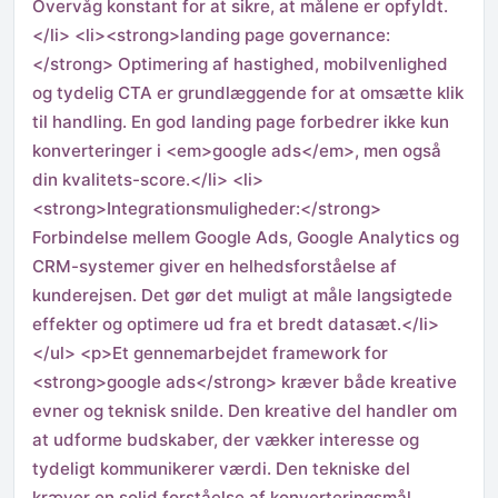
Overvåg konstant for at sikre, at målene er opfyldt.
</li> <li><strong>landing page governance:
</strong> Optimering af hastighed, mobilvenlighed
og tydelig CTA er grundlæggende for at omsætte klik
til handling. En god landing page forbedrer ikke kun
konverteringer i <em>google ads</em>, men også
din kvalitets-score.</li> <li>
<strong>Integrationsmuligheder:</strong>
Forbindelse mellem Google Ads, Google Analytics og
CRM-systemer giver en helhedsforståelse af
kunderejsen. Det gør det muligt at måle langsigtede
effekter og optimere ud fra et bredt datasæt.</li>
</ul> <p>Et gennemarbejdet framework for
<strong>google ads</strong> kræver både kreative
evner og teknisk snilde. Den kreative del handler om
at udforme budskaber, der vækker interesse og
tydeligt kommunikerer værdi. Den tekniske del
kræver en solid forståelse af konverteringsmål,