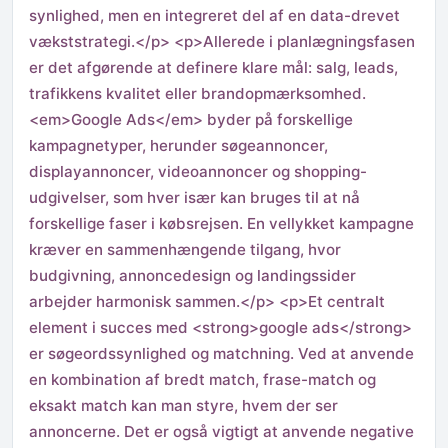
synlighed, men en integreret del af en data-drevet
vækststrategi.</p> <p>Allerede i planlægningsfasen
er det afgørende at definere klare mål: salg, leads,
trafikkens kvalitet eller brandopmærksomhed.
<em>Google Ads</em> byder på forskellige
kampagnetyper, herunder søgeannoncer,
displayannoncer, videoannoncer og shopping-
udgivelser, som hver især kan bruges til at nå
forskellige faser i købsrejsen. En vellykket kampagne
kræver en sammenhængende tilgang, hvor
budgivning, annoncedesign og landingssider
arbejder harmonisk sammen.</p> <p>Et centralt
element i succes med <strong>google ads</strong>
er søgeordssynlighed og matchning. Ved at anvende
en kombination af bredt match, frase-match og
eksakt match kan man styre, hvem der ser
annoncerne. Det er også vigtigt at anvende negative