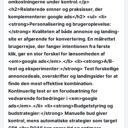
omkostningerne under kontrol.</p>
<h2>Relaterede emner og praksisser, der
komplementerer google ads</h2> <ul> <li>
<strong>Personalisering og brugeroplevelse:
</strong> Kvaliteten af både annonce og landing-
site er afgørende for konvertering. En målrettet
brugerrejse, der fanger intentionen fra første
klik, gør en stor forskel for lønsomheden af
<em>google ads</em>.</li> <li><strong>A/B-
test og eksperimenter:</strong> Test forskellige
annoncedeals, overskrifter og landingsider for at
finde den mest effektive kombination.
Kontinuerlig test er en forudsætning for
vedvarende forbedringer i <em>google
ads</em>.</li> <li><strong>Budgetstyring og
budstrategier:</strong> Manuelle bud giver
kontrol, mens automatiske strategier som target
CPA eller ROAS kan spare tid og optimere