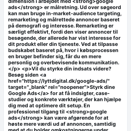
dimension i arbejdet med <strong>google
ads</strong> er målretning. Ud over søgeord
kan man bruge in-market-audience targeting,
remarketing og målrettede annoncer baseret
på demografi og interesse. Remarketing er
særligt effektivt, fordi den viser annoncer til
besøgende, der allerede har vist interesse for
dit produkt eller din tjeneste. Ved at tilpasse
budskabet baseret på, hvor i købsprocessen
en bruger befinder sig, får du en mere
personlig og overbevisende kommunikation.
</p> <p>Vil du styrke din indsats videre?
Besøg siden <a
href="https://lyttdigital.dk/google-ads/"
target="_blank" rel="noopener">Styrk dine
Google Ads</a> for at få indsigter, case-
studier og konkrete værktøjer, der kan hjælpe
dig med at optimere dit setup. En
professionel tilgang til <strong>google
ads</strong> kan være afgørende for at
høste mere værdi ud af annoncen, samtidig
med at du holder omkostningerne under