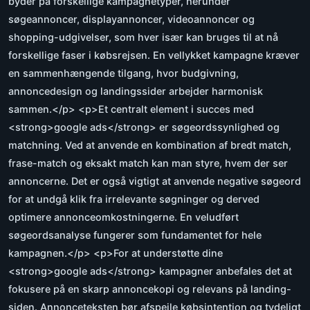
byder på forskellige kampagnetyper, herunder
søgeannoncer, displayannoncer, videoannoncer og
shopping-udgivelser, som hver især kan bruges til at nå
forskellige faser i købsrejsen. En vellykket kampagne kræver
en sammenhængende tilgang, hvor budgivning,
annoncedesign og landingssider arbejder harmonisk
sammen.</p> <p>Et centralt element i succes med
<strong>google ads</strong> er søgeordssynlighed og
matchning. Ved at anvende en kombination af bredt match,
frase-match og eksakt match kan man styre, hvem der ser
annoncerne. Det er også vigtigt at anvende negative søgeord
for at undgå klik fra irrelevante søgninger og derved
optimere annonceomkostningerne. En veludført
søgeordsanalyse fungerer som fundamentet for hele
kampagnen.</p> <p>For at understøtte dine
<strong>google ads</strong> kampagner anbefales det at
fokusere på en skarp annoncekopi og relevans på landing-
siden. Annonceteksten bør afspejle købsintention og tydeligt