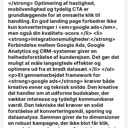
</strong> Optimering af hastighed,
mobilvenlighed og tydelig CTA er
grundlæggende for at omsætte klik til
handling. En god landing page forbedrer ikke
kun konverteringer i <em>google ads</em>,
men også din kvalitets-score.</li> <li>
<strong>Integrationsmuligheder:</strong>
Forbindelse mellem Google Ads, Google
Analytics og CRM-systemer giver en
helhedsforståelse af kunderejsen. Det gør det
muligt at måle langsigtede effekter og
optimere ud fra et bredt datasæt.</li> </ul>
<p>Et gennemarbejdet framework for
<strong>google ads</strong> kræver både
kreative evner og teknisk snilde. Den kreative
del handler om at udforme budskaber, der
vækker interesse og tydeligt kommunikerer
værdi. Den tekniske del kræver en solid
forståelse af konverteringsmål, sporing og
dataanalyse. Sammen giver de to dimensioner
en robust kampagne, der ikke blot får klik,