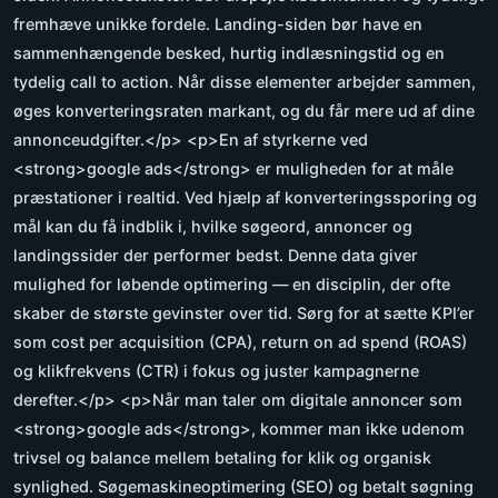
fremhæve unikke fordele. Landing-siden bør have en
sammenhængende besked, hurtig indlæsningstid og en
tydelig call to action. Når disse elementer arbejder sammen,
øges konverteringsraten markant, og du får mere ud af dine
annonceudgifter.</p> <p>En af styrkerne ved
<strong>google ads</strong> er muligheden for at måle
præstationer i realtid. Ved hjælp af konverteringssporing og
mål kan du få indblik i, hvilke søgeord, annoncer og
landingssider der performer bedst. Denne data giver
mulighed for løbende optimering — en disciplin, der ofte
skaber de største gevinster over tid. Sørg for at sætte KPI’er
som cost per acquisition (CPA), return on ad spend (ROAS)
og klikfrekvens (CTR) i fokus og juster kampagnerne
derefter.</p> <p>Når man taler om digitale annoncer som
<strong>google ads</strong>, kommer man ikke udenom
trivsel og balance mellem betaling for klik og organisk
synlighed. Søgemaskineoptimering (SEO) og betalt søgning