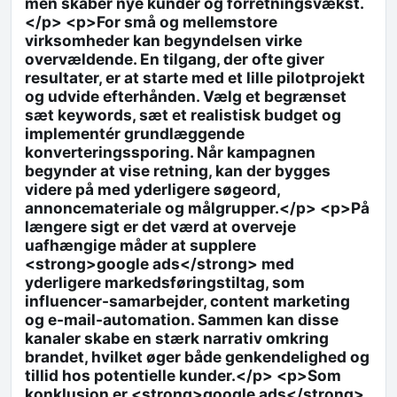
men skaber nye kunder og forretningsvækst.
</p> <p>For små og mellemstore
virksomheder kan begyndelsen virke
overvældende. En tilgang, der ofte giver
resultater, er at starte med et lille pilotprojekt
og udvide efterhånden. Vælg et begrænset
sæt keywords, sæt et realistisk budget og
implementér grundlæggende
konverteringssporing. Når kampagnen
begynder at vise retning, kan der bygges
videre på med yderligere søgeord,
annoncemateriale og målgrupper.</p> <p>På
længere sigt er det værd at overveje
uafhængige måder at supplere
<strong>google ads</strong> med
yderligere markedsføringstiltag, som
influencer-samarbejder, content marketing
og e-mail-automation. Sammen kan disse
kanaler skabe en stærk narrativ omkring
brandet, hvilket øger både genkendelighed og
tillid hos potentielle kunder.</p> <p>Som
konklusion er <strong>google ads</strong>