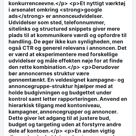
konkurrenceevne.</p> <p>Et nyttigt værktøj
i arsenalet omkring <strong>google
ads</strong> er annonceudvidelser.
Udvidelser som sted, telefonnummer,
sitelinks og structured snippets giver mere
plads til at kommunikere værdi og opfordre til
handling. De øger ikke kun synligheden, men
også CTR og generel relevans i annoncen. Det
er værd at eksperimentere med forskellige
udvidelser og måle effekten nøje for at finde
den rette kombination.</p> <p>Derudover
bør annoncernes struktur være
gennemtænkt. En veldesignet kampagne- og
annoncegruppe-struktur hjælper med at
holde budgivningen og budgettet under
kontrol samt letter rapporteringen. Anvend en
hierarkisk tilgang med kontoniveau,
kampagner, annoncegrupper og annoncer.
Dette giver let adgang til at justere bud,
budget og targeting uden at forstyrre andre
dele af kontoen.</p> <p>En anden vigtig