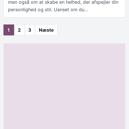
men også om at skabe en helhed, der afspejler din
personlighed og stil. Uanset om du…
Indlægsinddeling
1
2
3
Næste