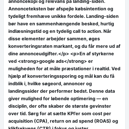
annoncekopi og relevans på landing-siden.
Annonceteksten bør afspejle købsintention og
tydeligt fremhæve unikke fordele. Landing-siden
bør have en sammenhængende besked, hurtig
indlæsningstid og en tydelig call to action. Når
disse elementer arbejder sammen, øges
konverteringsraten markant, og du får mere ud af
dine annonceudgifter.</p> <p>En af styrkerne
ved <strong>google ads</strong> er
muligheden for at måle præstationer i realtid. Ved
hjælp af konverteringssporing og mål kan du få
indblik i, hvilke søgeord, annoncer og
landingssider der performer bedst. Denne data
giver mulighed for løbende optimering — en
disciplin, der ofte skaber de største gevinster
over tid. Sørg for at sætte KPI’er som cost per
acquisition (CPA), return on ad spend (ROAS) og
klikfrekvens (CTR) i fokus og juster