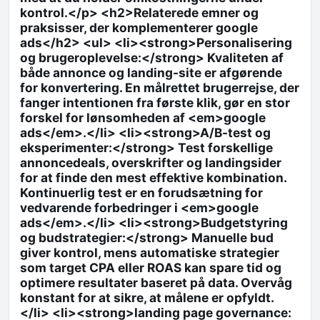
kontrol.</p> <h2>Relaterede emner og
praksisser, der komplementerer google
ads</h2> <ul> <li><strong>Personalisering
og brugeroplevelse:</strong> Kvaliteten af
både annonce og landing-site er afgørende
for konvertering. En målrettet brugerrejse, der
fanger intentionen fra første klik, gør en stor
forskel for lønsomheden af <em>google
ads</em>.</li> <li><strong>A/B-test og
eksperimenter:</strong> Test forskellige
annoncedeals, overskrifter og landingsider
for at finde den mest effektive kombination.
Kontinuerlig test er en forudsætning for
vedvarende forbedringer i <em>google
ads</em>.</li> <li><strong>Budgetstyring
og budstrategier:</strong> Manuelle bud
giver kontrol, mens automatiske strategier
som target CPA eller ROAS kan spare tid og
optimere resultater baseret på data. Overvåg
konstant for at sikre, at målene er opfyldt.
</li> <li><strong>landing page governance: