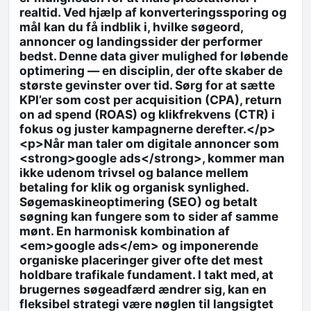
realtid. Ved hjælp af konverteringssporing og
mål kan du få indblik i, hvilke søgeord,
annoncer og landingssider der performer
bedst. Denne data giver mulighed for løbende
optimering — en disciplin, der ofte skaber de
største gevinster over tid. Sørg for at sætte
KPI’er som cost per acquisition (CPA), return
on ad spend (ROAS) og klikfrekvens (CTR) i
fokus og juster kampagnerne derefter.</p>
<p>Når man taler om digitale annoncer som
<strong>google ads</strong>, kommer man
ikke udenom trivsel og balance mellem
betaling for klik og organisk synlighed.
Søgemaskineoptimering (SEO) og betalt
søgning kan fungere som to sider af samme
mønt. En harmonisk kombination af
<em>google ads</em> og imponerende
organiske placeringer giver ofte det mest
holdbare trafikale fundament. I takt med, at
brugernes søgeadfærd ændrer sig, kan en
fleksibel strategi være nøglen til langsigtet