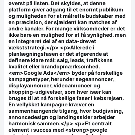
øverst på listen. Det skyldes, at denne
platform giver adgang til et enormt publikum
og muligheden for at målrette budskaber med
en præcision, der sjældent kan matches af
andre kanaler. For mange virksomheder er det
ikke bare en mulighed for at få synlighed, men
en integreret del af en data-drevet
vækststrategi.</p> <p>Allerede i
planlægningsfasen er det afgørende at
definere klare mål: salg, leads, trafikkens
kvalitet eller brandopmærksomhed.
<em>Google Ads</em> byder på forskellige
kampagnetyper, herunder søgeannoncer,
displayannoncer, videoannoncer og
shopping-udgivelser, som hver især kan
bruges til at nå forskellige faser i købsrejsen.
En vellykket kampagne kræver en
sammenhængende tilgang, hvor budgivning,
annoncedesign og landingssider arbejder
harmonisk sammen.</p> <p>Et centralt
element i succes med <strong>google