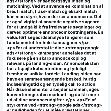
ads</strong> er søgeordssynlighed og
matchning. Ved at anvende en kombination af
bredt match, frase-match og eksakt match
kan man styre, hvem der ser annoncerne. Det
er også vigtigt at anvende negative søgeord
for at undgå klik fra irrelevante søgninger og
derved optimere annonceomkostningerne. En
veludført søgeordsanalyse fungerer som
fundamentet for hele kampagnen.</p>
<p>For at understøtte dine <strong>google
ads</strong> kampagner anbefales det at
fokusere på en skarp annoncekopi og
relevans på landing-siden. Annonceteksten
bør afspejle købsintention og tydeligt
fremhæve unikke fordele. Landing-siden bør
have en sammenhængende besked, hurtig
indlæsningstid og en tydelig call to action.
Når disse elementer arbejder sammen, øges
konverteringsraten markant, og du får mere
ud af dine annonceudgifter.</p> <p>En af
styrkerne ved <strong>google ads</strong>
er muligheden for at måle præstationer i