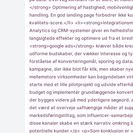
</strong> Optimering af hastighed, mobilvenlig
handling. En god landing page forbedrer ikke 
kvalitets-score.</li> <li><strong>Integrations
Analytics og CRM-systemer giver en helhedsfors
langsigtede effekter og optimere ud fra et bre
<strong>google ads</strong> kræver både kreati
udforme budskaber, der vækker interesse og ty
forståelse af konverteringsmål, sporing og dat
kampagne, der ikke blot får klik, men skaber n
mellemstore virksomheder kan begyndelsen virke 
starte med et lille pilotprojekt og udvide efte
budget og implementér grundlæggende konverte
der bygges videre på med yderligere søgeord, 
det værd at overveje uafhængige måder at sup
markedsføringstiltag, som influencer-samarbej
disse kanaler skabe en stærk narrativ omkring b
potentielle kunder.</p> <p>Som konklusion er 