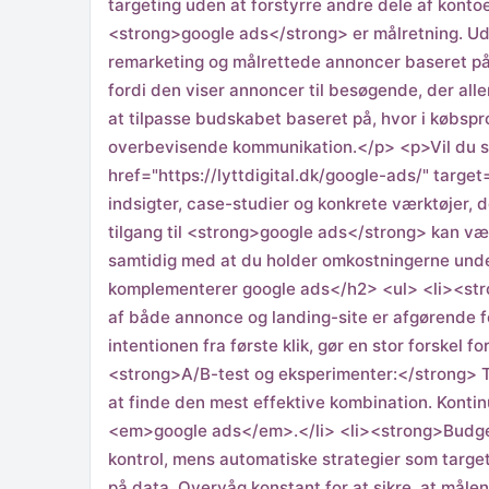
targeting uden at forstyrre andre dele af kont
<strong>google ads</strong> er målretning. Ud
remarketing og målrettede annoncer baseret på 
fordi den viser annoncer til besøgende, der aller
at tilpasse budskabet baseret på, hvor i købspr
overbevisende kommunikation.</p> <p>Vil du st
href="https://lyttdigital.dk/google-ads/" targe
indsigter, case-studier og konkrete værktøjer, 
tilgang til <strong>google ads</strong> kan væ
samtidig med at du holder omkostningerne unde
komplementerer google ads</h2> <ul> <li><stro
af både annonce og landing-site er afgørende fo
intentionen fra første klik, gør en stor forske
<strong>A/B-test og eksperimenter:</strong> Te
at finde den mest effektive kombination. Kontin
<em>google ads</em>.</li> <li><strong>Budget
kontrol, mens automatiske strategier som targe
på data. Overvåg konstant for at sikre, at måle