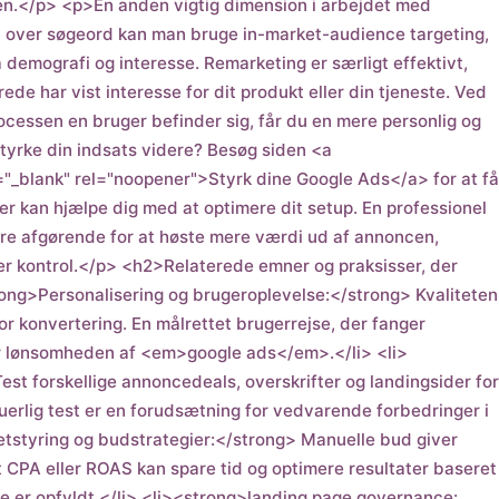
oen.</p> <p>En anden vigtig dimension i arbejdet med
 over søgeord kan man bruge in-market-audience targeting,
demografi og interesse. Remarketing er særligt effektivt,
ede har vist interesse for dit produkt eller din tjeneste. Ved
ocessen en bruger befinder sig, får du en mere personlig og
yrke din indsats videre? Besøg siden <a
t="_blank" rel="noopener">Styrk dine Google Ads</a> for at få
der kan hjælpe dig med at optimere dit setup. En professionel
re afgørende for at høste mere værdi ud af annoncen,
r kontrol.</p> <h2>Relaterede emner og praksisser, der
ng>Personalisering og brugeroplevelse:</strong> Kvaliteten
r konvertering. En målrettet brugerrejse, der fanger
l for lønsomheden af <em>google ads</em>.</li> <li>
st forskellige annoncedeals, overskrifter og landingsider for
uerlig test er en forudsætning for vedvarende forbedringer i
styring og budstrategier:</strong> Manuelle bud giver
t CPA eller ROAS kan spare tid og optimere resultater baseret
ne er opfyldt.</li> <li><strong>landing page governance: