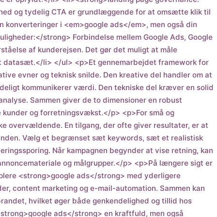
hed og tydelig CTA er grundlæggende for at omsætte klik til
kun konverteringer i <em>google ads</em>, men også din
muligheder:</strong> Forbindelse mellem Google Ads, Google
tåelse af kunderejsen. Det gør det muligt at måle
dt datasæt.</li> </ul> <p>Et gennemarbejdet framework for
ve evner og teknisk snilde. Den kreative del handler om at
deligt kommunikerer værdi. Den tekniske del kræver en solid
aanalyse. Sammen giver de to dimensioner en robust
ye kunder og forretningsvækst.</p> <p>For små og
overvældende. En tilgang, der ofte giver resultater, er at
rhånden. Vælg et begrænset sæt keywords, sæt et realistisk
ringssporing. Når kampagnen begynder at vise retning, kan
annoncemateriale og målgrupper.</p> <p>På længere sigt er
plere <strong>google ads</strong> med yderligere
der, content marketing og e-mail-automation. Sammen kan
randet, hvilket øger både genkendelighed og tillid hos
<strong>google ads</strong> en kraftfuld, men også