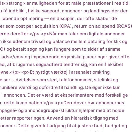
</strong> er muligheden for at måle præstationer i realtid.
 få indblik i, hvilke søgeord, annoncer og landingssider der
 løbende optimering — en disciplin, der ofte skaber de
I’er som cost per acquisition (CPA), return on ad spend (ROAS
nerne derefter.</p> <p>Når man taler om digitale annoncer
kke udenom trivsel og balance mellem betaling for klik og
O) og betalt søgning kan fungere som to sider af samme
 ads</em> og imponerende organiske placeringer giver ofte
med, at brugernes søgeadfærd ændrer sig, kan en fleksibel
evne.</p> <p>Et nyttigt værktøj i arsenalet omkring
ser. Udvidelser som sted, telefonnummer, sitelinks og
munikere værdi og opfordre til handling. De øger ikke kun
 i annoncen. Det er værd at eksperimentere med forskellige
 den rette kombination.</p> <p>Derudover bør annoncernes
mpagne- og annoncegruppe-struktur hjælper med at holde
etter rapporteringen. Anvend en hierarkisk tilgang med
ncer. Dette giver let adgang til at justere bud, budget og