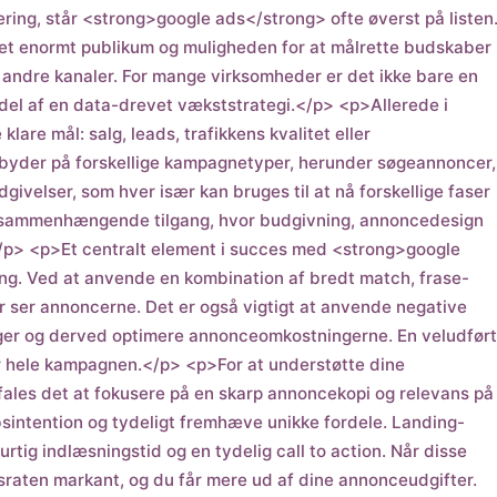
ing, står <strong>google ads</strong> ofte øverst på listen
l et enormt publikum og muligheden for at målrette budskaber
andre kanaler. For mange virksomheder er det ikke bare en
 del af en data-drevet vækststrategi.</p> <p>Allerede i
are mål: salg, leads, trafikkens kvalitet eller
er på forskellige kampagnetyper, herunder søgeannoncer,
velser, som hver især kan bruges til at nå forskellige faser
n sammenhængende tilgang, hvor budgivning, annoncedesign
/p> <p>Et centralt element i succes med <strong>google
g. Ved at anvende en kombination af bredt match, frase-
 ser annoncerne. Det er også vigtigt at anvende negative
inger og derved optimere annonceomkostningerne. En veludført
 hele kampagnen.</p> <p>For at understøtte dine
les det at fokusere på en skarp annoncekopi og relevans på
sintention og tydeligt fremhæve unikke fordele. Landing-
g indlæsningstid og en tydelig call to action. Når disse
raten markant, og du får mere ud af dine annonceudgifter.