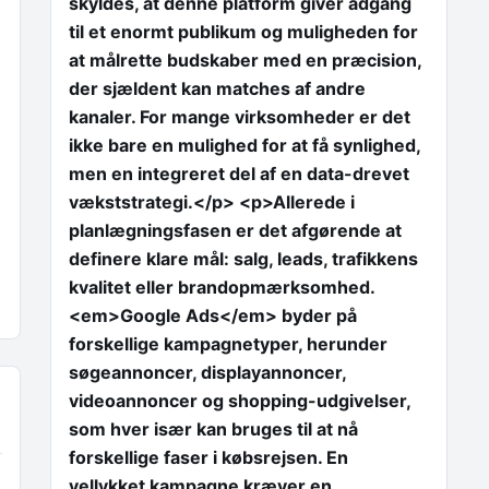
skyldes, at denne platform giver adgang
til et enormt publikum og muligheden for
at målrette budskaber med en præcision,
der sjældent kan matches af andre
kanaler. For mange virksomheder er det
ikke bare en mulighed for at få synlighed,
men en integreret del af en data-drevet
vækststrategi.</p> <p>Allerede i
planlægningsfasen er det afgørende at
definere klare mål: salg, leads, trafikkens
kvalitet eller brandopmærksomhed.
<em>Google Ads</em> byder på
forskellige kampagnetyper, herunder
søgeannoncer, displayannoncer,
videoannoncer og shopping-udgivelser,
som hver især kan bruges til at nå
forskellige faser i købsrejsen. En
vellykket kampagne kræver en