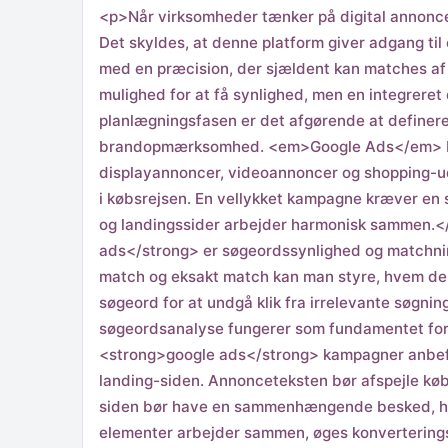
<p>Når virksomheder tænker på digital annoncer
Det skyldes, at denne platform giver adgang ti
med en præcision, der sjældent kan matches af 
mulighed for at få synlighed, men en integreret
planlægningsfasen er det afgørende at definere kl
brandopmærksomhed. <em>Google Ads</em> byd
displayannoncer, videoannoncer og shopping-udgi
i købsrejsen. En vellykket kampagne kræver e
og landingssider arbejder harmonisk sammen.<
ads</strong> er søgeordssynlighed og matchnin
match og eksakt match kan man styre, hvem der
søgeord for at undgå klik fra irrelevante søgn
søgeordsanalyse fungerer som fundamentet for
<strong>google ads</strong> kampagner anbefa
landing-siden. Annonceteksten bør afspejle køb
siden bør have en sammenhængende besked, hurti
elementer arbejder sammen, øges konverterings