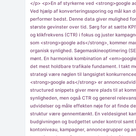
</p> <p>En af styrkerne ved <strong>google ads
Ved hjælp af konverteringssporing og mål kan du
performer bedst. Denne data giver mulighed for
største gevinster over tid. Sørg for at sætte KP
og klikfrekvens (CTR) i fokus og juster kampag
som <strong>google ads</strong>, kommer man i
organisk synlighed. Søgemaskineoptimering (SE
mønt. En harmonisk kombination af <em>google
det mest holdbare trafikale fundament. I takt 
strategi være nøglen til langsigtet konkurrence
<strong>google ads</strong> er annonceudvidel
structured snippets giver mere plads til at kom
synligheden, men også CTR og generel relevans
udvidelser og måle effekten nøje for at finde
struktur være gennemtænkt. En veldesignet ka
budgivningen og budgettet under kontrol samt l
kontoniveau, kampagner, annoncegrupper og anno