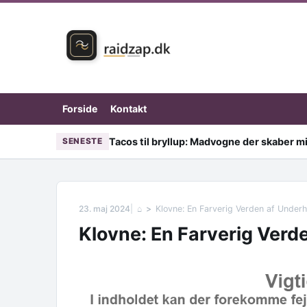
Skip to content
Forside
Kontakt
Tacos til bryllup: Madvogne der skaber mi
SENESTE
23. maj 2024
⌂
Klovne: En Farverig Verden af Underh
Klovne: En Farverig Verd