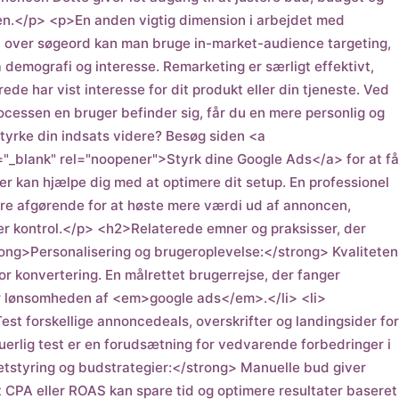
oen.</p> <p>En anden vigtig dimension i arbejdet med
 over søgeord kan man bruge in-market-audience targeting,
demografi og interesse. Remarketing er særligt effektivt,
ede har vist interesse for dit produkt eller din tjeneste. Ved
ocessen en bruger befinder sig, får du en mere personlig og
yrke din indsats videre? Besøg siden <a
t="_blank" rel="noopener">Styrk dine Google Ads</a> for at få
der kan hjælpe dig med at optimere dit setup. En professionel
re afgørende for at høste mere værdi ud af annoncen,
r kontrol.</p> <h2>Relaterede emner og praksisser, der
ng>Personalisering og brugeroplevelse:</strong> Kvaliteten
r konvertering. En målrettet brugerrejse, der fanger
l for lønsomheden af <em>google ads</em>.</li> <li>
st forskellige annoncedeals, overskrifter og landingsider for
uerlig test er en forudsætning for vedvarende forbedringer i
styring og budstrategier:</strong> Manuelle bud giver
t CPA eller ROAS kan spare tid og optimere resultater baseret