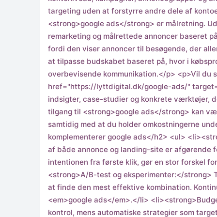
targeting uden at forstyrre andre dele af kont
<strong>google ads</strong> er målretning. Ud
remarketing og målrettede annoncer baseret på 
fordi den viser annoncer til besøgende, der aller
at tilpasse budskabet baseret på, hvor i købspr
overbevisende kommunikation.</p> <p>Vil du st
href="https://lyttdigital.dk/google-ads/" targe
indsigter, case-studier og konkrete værktøjer, 
tilgang til <strong>google ads</strong> kan væ
samtidig med at du holder omkostningerne unde
komplementerer google ads</h2> <ul> <li><stro
af både annonce og landing-site er afgørende fo
intentionen fra første klik, gør en stor forske
<strong>A/B-test og eksperimenter:</strong> Te
at finde den mest effektive kombination. Kontin
<em>google ads</em>.</li> <li><strong>Budget
kontrol, mens automatiske strategier som targe