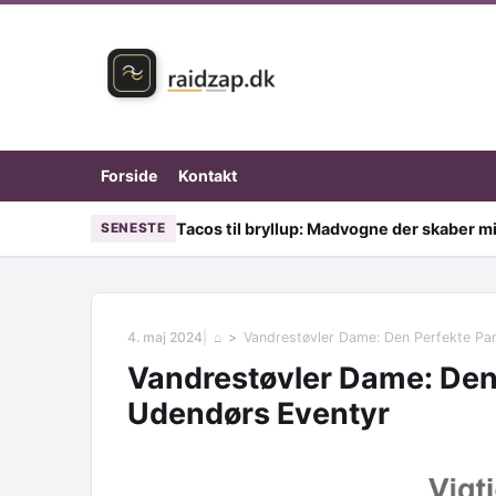
Skip to content
Forside
Kontakt
Tacos til bryllup: Madvogne der skaber mi
SENESTE
4. maj 2024
⌂
Vandrestøvler Dame: Den Perfekte Par
Vandrestøvler Dame: Den 
Udendørs Eventyr