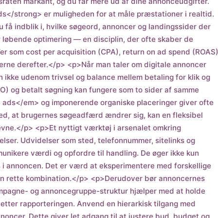
raten markant, og du får mere ud af dine annonceudgifter.
</strong> er muligheden for at måle præstationer i realtid.
 få indblik i, hvilke søgeord, annoncer og landingssider der
 løbende optimering — en disciplin, der ofte skaber de
I’er som cost per acquisition (CPA), return on ad spend (ROAS
nerne derefter.</p> <p>Når man taler om digitale annoncer
kke udenom trivsel og balance mellem betaling for klik og
O) og betalt søgning kan fungere som to sider af samme
 ads</em> og imponerende organiske placeringer giver ofte
med, at brugernes søgeadfærd ændrer sig, kan en fleksibel
evne.</p> <p>Et nyttigt værktøj i arsenalet omkring
ser. Udvidelser som sted, telefonnummer, sitelinks og
munikere værdi og opfordre til handling. De øger ikke kun
 i annoncen. Det er værd at eksperimentere med forskellige
 den rette kombination.</p> <p>Derudover bør annoncernes
mpagne- og annoncegruppe-struktur hjælper med at holde
etter rapporteringen. Anvend en hierarkisk tilgang med
ncer. Dette giver let adgang til at justere bud, budget og