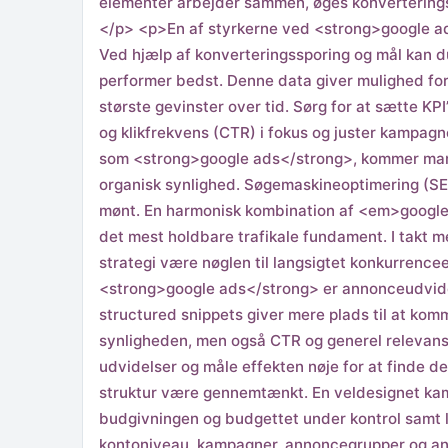
elementer arbejder sammen, øges konverterings
</p> <p>En af styrkerne ved <strong>google ads
Ved hjælp af konverteringssporing og mål kan du
performer bedst. Denne data giver mulighed for
største gevinster over tid. Sørg for at sætte KP
og klikfrekvens (CTR) i fokus og juster kampag
som <strong>google ads</strong>, kommer man i
organisk synlighed. Søgemaskineoptimering (SE
mønt. En harmonisk kombination af <em>google
det mest holdbare trafikale fundament. I takt 
strategi være nøglen til langsigtet konkurrence
<strong>google ads</strong> er annonceudvidel
structured snippets giver mere plads til at kom
synligheden, men også CTR og generel relevans
udvidelser og måle effekten nøje for at finde
struktur være gennemtænkt. En veldesignet ka
budgivningen og budgettet under kontrol samt l
kontoniveau, kampagner, annoncegrupper og anno