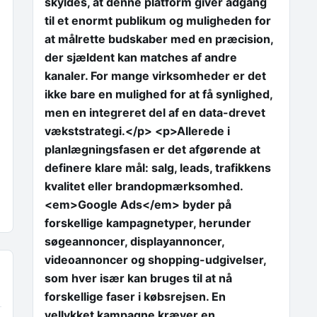
skyldes, at denne platform giver adgang
til et enormt publikum og muligheden for
at målrette budskaber med en præcision,
der sjældent kan matches af andre
kanaler. For mange virksomheder er det
ikke bare en mulighed for at få synlighed,
men en integreret del af en data-drevet
vækststrategi.</p> <p>Allerede i
planlægningsfasen er det afgørende at
definere klare mål: salg, leads, trafikkens
kvalitet eller brandopmærksomhed.
<em>Google Ads</em> byder på
forskellige kampagnetyper, herunder
søgeannoncer, displayannoncer,
videoannoncer og shopping-udgivelser,
som hver især kan bruges til at nå
forskellige faser i købsrejsen. En
vellykket kampagne kræver en