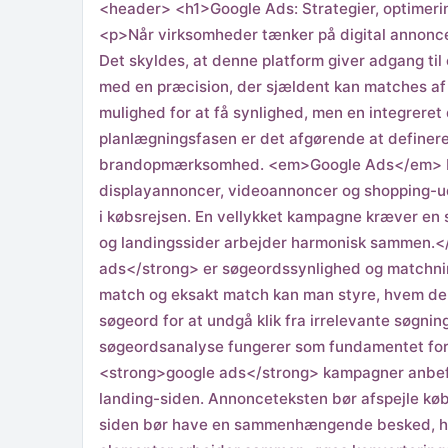
<header> <h1>Google Ads: Strategier, optimeri
<p>Når virksomheder tænker på digital annoncer
Det skyldes, at denne platform giver adgang ti
med en præcision, der sjældent kan matches af 
mulighed for at få synlighed, men en integreret
planlægningsfasen er det afgørende at definere kl
brandopmærksomhed. <em>Google Ads</em> byd
displayannoncer, videoannoncer og shopping-udgi
i købsrejsen. En vellykket kampagne kræver e
og landingssider arbejder harmonisk sammen.<
ads</strong> er søgeordssynlighed og matchnin
match og eksakt match kan man styre, hvem der
søgeord for at undgå klik fra irrelevante søgn
søgeordsanalyse fungerer som fundamentet for
<strong>google ads</strong> kampagner anbefa
landing-siden. Annonceteksten bør afspejle køb
siden bør have en sammenhængende besked, hurti