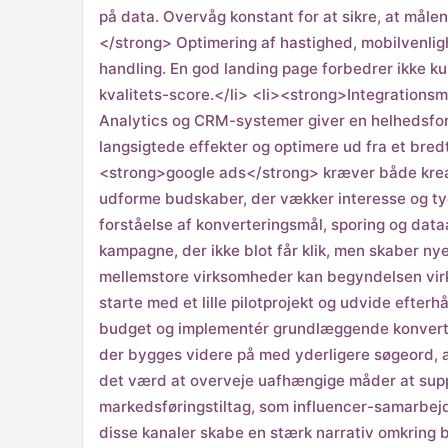
på data. Overvåg konstant for at sikre, at måle
</strong> Optimering af hastighed, mobilvenlig
handling. En god landing page forbedrer ikke 
kvalitets-score.</li> <li><strong>Integrations
Analytics og CRM-systemer giver en helhedsfors
langsigtede effekter og optimere ud fra et bre
<strong>google ads</strong> kræver både kreati
udforme budskaber, der vækker interesse og ty
forståelse af konverteringsmål, sporing og dat
kampagne, der ikke blot får klik, men skaber n
mellemstore virksomheder kan begyndelsen virke 
starte med et lille pilotprojekt og udvide efte
budget og implementér grundlæggende konverte
der bygges videre på med yderligere søgeord, 
det værd at overveje uafhængige måder at sup
markedsføringstiltag, som influencer-samarbej
disse kanaler skabe en stærk narrativ omkring b