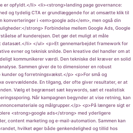
ne er opfyldt.</li> <li><strong>landing page governance:
hed og tydelig CTA er grundlæggende for at omsætte klik til
kun konverteringer i <em>google ads</em>, men også din
muligheder:</strong> Forbindelse mellem Google Ads, Google
tåelse af kunderejsen. Det gør det muligt at måle
dt datasæt.</li> </ul> <p>Et gennemarbejdet framework for
ve evner og teknisk snilde. Den kreative del handler om at
deligt kommunikerer værdi. Den tekniske del kræver en solid
aanalyse. Sammen giver de to dimensioner en robust
ye kunder og forretningsvækst.</p> <p>For små og
overvældende. En tilgang, der ofte giver resultater, er at
rhånden. Vælg et begrænset sæt keywords, sæt et realistisk
ringssporing. Når kampagnen begynder at vise retning, kan
annoncemateriale og målgrupper.</p> <p>På længere sigt er
plere <strong>google ads</strong> med yderligere
der, content marketing og e-mail-automation. Sammen kan
randet, hvilket øger både genkendelighed og tillid hos