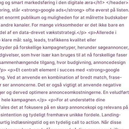
ng og smart markedsføring i den digitale æra</h1> </header>
ing, står <strong>google ads</strong> ofte øverst på listen
l et enormt publikum og muligheden for at målrette budskaber
andre kanaler. For mange virksomheder er det ikke bare en
 del af en data-drevet vækststrategi.</p> <p>Allerede i
are mål: salg, leads, trafikkens kvalitet eller
er på forskellige kampagnetyper, herunder søgeannoncer,
velser, som hver især kan bruges til at nå forskellige faser
n sammenhængende tilgang, hvor budgivning, annoncedesign
/p> <p>Et centralt element i succes med <strong>google
g. Ved at anvende en kombination af bredt match, frase-
 ser annoncerne. Det er også vigtigt at anvende negative
inger og derved optimere annonceomkostningerne. En veludført
 hele kampagnen.</p> <p>For at understøtte dine
les det at fokusere på en skarp annoncekopi og relevans på
sintention og tydeligt fremhæve unikke fordele. Landing-
g indlæsningstid og en tydelig call to action. Når disse