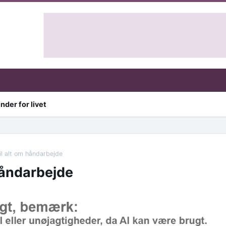
nder for livet
il alt om håndarbejde
 håndarbejde