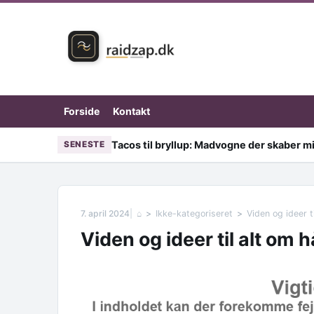
Skip to content
Forside
Kontakt
Tacos til bryllup: Madvogne der skaber mi
SENESTE
7. april 2024
⌂
Ikke-kategoriseret
Viden og ideer t
Viden og ideer til alt om