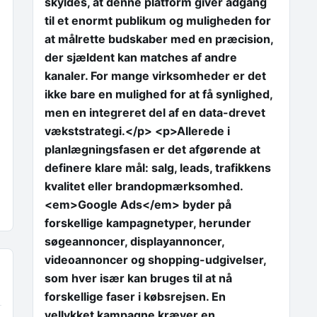
skyldes, at denne platform giver adgang
til et enormt publikum og muligheden for
at målrette budskaber med en præcision,
der sjældent kan matches af andre
kanaler. For mange virksomheder er det
ikke bare en mulighed for at få synlighed,
men en integreret del af en data-drevet
vækststrategi.</p> <p>Allerede i
planlægningsfasen er det afgørende at
definere klare mål: salg, leads, trafikkens
kvalitet eller brandopmærksomhed.
<em>Google Ads</em> byder på
forskellige kampagnetyper, herunder
søgeannoncer, displayannoncer,
videoannoncer og shopping-udgivelser,
som hver især kan bruges til at nå
forskellige faser i købsrejsen. En
vellykket kampagne kræver en