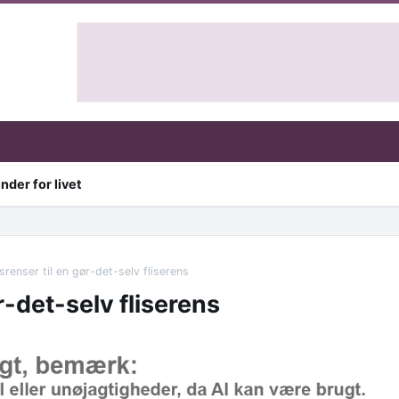
nder for livet
renser til en gør-det-selv fliserens
-det-selv fliserens