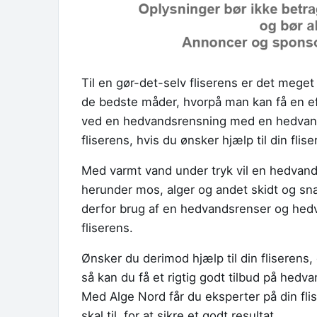
Til en gør-det-selv fliserens er det mege
de bedste måder, hvorpå man kan få en eff
ved en hedvandsrensning med en hedvand
fliserens, hvis du ønsker hjælp til din flise
Med varmt vand under tryk vil en hedvand
herunder mos, alger og andet skidt og sna
derfor brug af en hedvandsrenser og hed
fliserens.
Ønsker du derimod hjælp til din fliserens
så kan du få et rigtig godt tilbud på hed
Med Alge Nord får du eksperter på din fl
skal til, for at sikre et godt resultat.