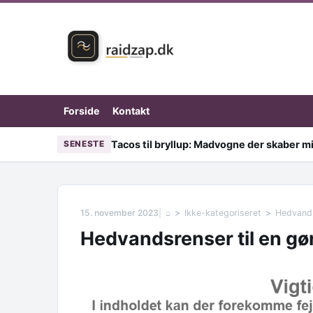
Skip to content
Forside
Kontakt
Tacos til bryllup: Madvogne der skaber mi
SENESTE
15. november 2023
⌂
Ikke-kategoriseret
Hedvands
Hedvandsrenser til en gør