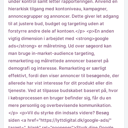
under kontrol samt letter rapporteringen. Anvend en
hierarkisk tilgang med kontoniveau, kampagner,
annoncegrupper og annoncer. Dette giver let adgang
til at justere bud, budget og targeting uden at
forstyrre andre dele af kontoen.</p> <p>En anden
vigtig dimension i arbejdet med <strong>google
ads</strong> er målretning. Ud over søgeord kan
man bruge in-market-audience targeting,
remarketing og målrettede annoncer baseret på
demografi og interesse. Remarketing er særligt
effektivt, fordi den viser annoncer til besøgende, der
allerede har vist interesse for dit produkt eller din
tjeneste. Ved at tilpasse budskabet baseret på, hvor
i købsprocessen en bruger befinder sig, får du en
mere personlig og overbevisende kommunikation.
</p> <p>Vil du styrke din indsats videre? Besøg
siden <a href="https://lyttdigital.dk/google-ads/"
target="_blank" rel="noopener">Styrk dine Google