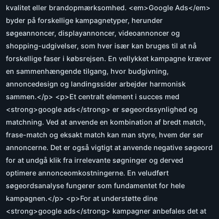
kvalitet eller brandopmærksomhed. <em>Google Ads</em>
byder på forskellige kampagnetyper, herunder
søgeannoncer, displayannoncer, videoannoncer og
shopping-udgivelser, som hver især kan bruges til at nå
forskellige faser i købsrejsen. En vellykket kampagne kræver
en sammenhængende tilgang, hvor budgivning,
annoncedesign og landingssider arbejder harmonisk
sammen.</p> <p>Et centralt element i succes med
<strong>google ads</strong> er søgeordssynlighed og
matchning. Ved at anvende en kombination af bredt match,
frase-match og eksakt match kan man styre, hvem der ser
annoncerne. Det er også vigtigt at anvende negative søgeord
for at undgå klik fra irrelevante søgninger og derved
optimere annonceomkostningerne. En veludført
søgeordsanalyse fungerer som fundamentet for hele
kampagnen.</p> <p>For at understøtte dine
<strong>google ads</strong> kampagner anbefales det at