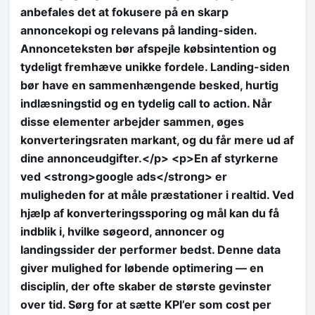
anbefales det at fokusere på en skarp
annoncekopi og relevans på landing-siden.
Annonceteksten bør afspejle købsintention og
tydeligt fremhæve unikke fordele. Landing-siden
bør have en sammenhængende besked, hurtig
indlæsningstid og en tydelig call to action. Når
disse elementer arbejder sammen, øges
konverteringsraten markant, og du får mere ud af
dine annonceudgifter.</p> <p>En af styrkerne
ved <strong>google ads</strong> er
muligheden for at måle præstationer i realtid. Ved
hjælp af konverteringssporing og mål kan du få
indblik i, hvilke søgeord, annoncer og
landingssider der performer bedst. Denne data
giver mulighed for løbende optimering — en
disciplin, der ofte skaber de største gevinster
over tid. Sørg for at sætte KPI’er som cost per