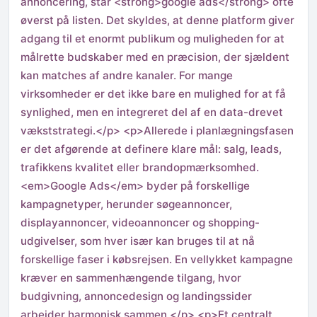
annoncering, står <strong>google ads</strong> ofte
øverst på listen. Det skyldes, at denne platform giver
adgang til et enormt publikum og muligheden for at
målrette budskaber med en præcision, der sjældent
kan matches af andre kanaler. For mange
virksomheder er det ikke bare en mulighed for at få
synlighed, men en integreret del af en data-drevet
vækststrategi.</p> <p>Allerede i planlægningsfasen
er det afgørende at definere klare mål: salg, leads,
trafikkens kvalitet eller brandopmærksomhed.
<em>Google Ads</em> byder på forskellige
kampagnetyper, herunder søgeannoncer,
displayannoncer, videoannoncer og shopping-
udgivelser, som hver især kan bruges til at nå
forskellige faser i købsrejsen. En vellykket kampagne
kræver en sammenhængende tilgang, hvor
budgivning, annoncedesign og landingssider
arbejder harmonisk sammen.</p> <p>Et centralt