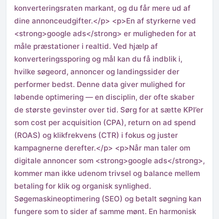
konverteringsraten markant, og du får mere ud af
dine annonceudgifter.</p> <p>En af styrkerne ved
<strong>google ads</strong> er muligheden for at
måle præstationer i realtid. Ved hjælp af
konverteringssporing og mål kan du få indblik i,
hvilke søgeord, annoncer og landingssider der
performer bedst. Denne data giver mulighed for
løbende optimering — en disciplin, der ofte skaber
de største gevinster over tid. Sørg for at sætte KPI’er
som cost per acquisition (CPA), return on ad spend
(ROAS) og klikfrekvens (CTR) i fokus og juster
kampagnerne derefter.</p> <p>Når man taler om
digitale annoncer som <strong>google ads</strong>,
kommer man ikke udenom trivsel og balance mellem
betaling for klik og organisk synlighed.
Søgemaskineoptimering (SEO) og betalt søgning kan
fungere som to sider af samme mønt. En harmonisk