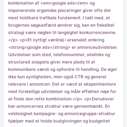
kombination af <em>google ads</em> og
imponerende organiske placeringer giver ofte det
mest holdbare trafikale fundament. I takt med, at
brugernes søgeadfærd ændrer sig, kan en fleksibel
strategi være nøglen til langsigtet konkurrenceevne.
</p> <p>Et nyttigt værktøj i arsenalet omkring
<strong>google ads</strong> er annonceudvidelser.
Udvidelser som sted, telefonnummer, sitelinks og
structured snippets giver mere plads til at
kommunikere værdi og opfordre til handling. De øger
ikke kun synligheden, men også CTR og generel
relevans i annoncen. Det er værd at eksperimentere
med forskellige udvidelser og måle effekten nøje for
at finde den rette kombination.</p> <p>Derudover
bør annoncernes struktur være gennemtænkt. En
veldesignet kampagne- og annoncegruppe-struktur
hjælper med at holde budgivningen og budgettet