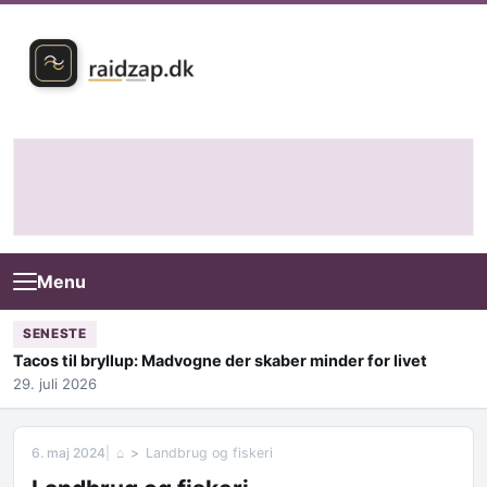
Skip to content
Menu
SENESTE
Tacos til bryllup: Madvogne der skaber minder for livet
29. juli 2026
6. maj 2024
⌂
Landbrug og fiskeri