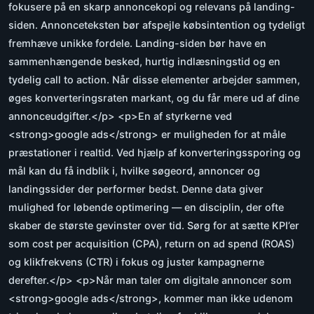
fokusere på en skarp annoncekopi og relevans på landing-
siden. Annonceteksten bør afspejle købsintention og tydeligt
fremhæve unikke fordele. Landing-siden bør have en
sammenhængende besked, hurtig indlæsningstid og en
tydelig call to action. Når disse elementer arbejder sammen,
øges konverteringsraten markant, og du får mere ud af dine
annonceudgifter.</p> <p>En af styrkerne ved
<strong>google ads</strong> er muligheden for at måle
præstationer i realtid. Ved hjælp af konverteringssporing og
mål kan du få indblik i, hvilke søgeord, annoncer og
landingssider der performer bedst. Denne data giver
mulighed for løbende optimering — en disciplin, der ofte
skaber de største gevinster over tid. Sørg for at sætte KPI’er
som cost per acquisition (CPA), return on ad spend (ROAS)
og klikfrekvens (CTR) i fokus og juster kampagnerne
derefter.</p> <p>Når man taler om digitale annoncer som
<strong>google ads</strong>, kommer man ikke udenom