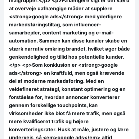
målgrupper.</p> <p>På længere sigt er det værd
at overveje uafhængige måder at supplere
<strong>google ads</strong> med yderligere
markedsføringstiltag, som influencer-
samarbejder, content marketing og e-mail-
automation. Sammen kan disse kanaler skabe en
stærk narrativ omkring brandet, hvilket øger både
genkendelighed og tillid hos potentielle kunder.
</p> <p>Som konklusion er <strong>google
ads</strong> en kraftfuld, men også krævende
del af moderne markedsføring. Med en
veldefineret strategi, konstant optimering og en
forståelse for, hvordan annoncer konverterer
gennem forskellige touchpoints, kan
virksomheder ikke blot få mere trafik, men også
mere kvalificeret trafik og højere
konverteringsrater. Husk at måle, justere og lære
undervejs, så <em>google ads</em> altid