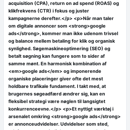
acquisition (CPA), return on ad spend (ROAS) og
klikfrekvens (CTR) i fokus og juster
kampagnerne derefter.</p> <p>Når man taler
om digitale annoncer som <strong>google
ads</strong>, kommer man ikke udenom trivsel
og balance mellem betaling for klik og organisk
synlighed. Søgemaskineoptimering (SEO) og
betalt søgning kan fungere som to sider af
samme mønt. En harmonisk kombination af
<em>google ads</em> og imponerende
organiske placeringer giver ofte det mest
holdbare trafikale fundament. I takt med, at
brugernes søgeadfærd ændrer sig, kan en
fleksibel strategi være nøglen til langsigtet
konkurrenceevne.</p> <p>Et nyttigt værktøj i
arsenalet omkring <strong>google ads</strong>
er annonceudvidelser. Udvidelser som sted,