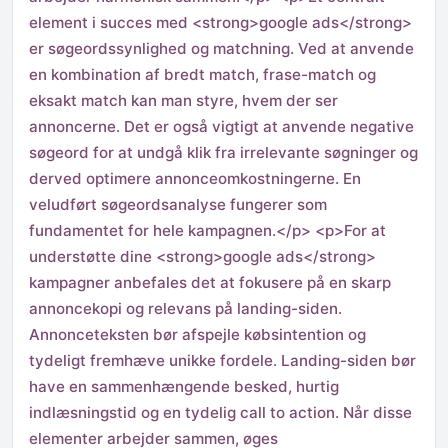
element i succes med <strong>google ads</strong>
er søgeordssynlighed og matchning. Ved at anvende
en kombination af bredt match, frase-match og
eksakt match kan man styre, hvem der ser
annoncerne. Det er også vigtigt at anvende negative
søgeord for at undgå klik fra irrelevante søgninger og
derved optimere annonceomkostningerne. En
veludført søgeordsanalyse fungerer som
fundamentet for hele kampagnen.</p> <p>For at
understøtte dine <strong>google ads</strong>
kampagner anbefales det at fokusere på en skarp
annoncekopi og relevans på landing-siden.
Annonceteksten bør afspejle købsintention og
tydeligt fremhæve unikke fordele. Landing-siden bør
have en sammenhængende besked, hurtig
indlæsningstid og en tydelig call to action. Når disse
elementer arbejder sammen, øges